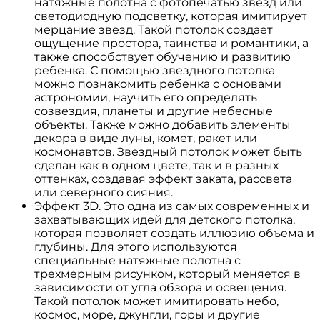
натяжные полотна с фотопечатью звезд или
светодиодную подсветку, которая имитирует
мерцание звезд. Такой потолок создает
ощущение простора, таинства и романтики, а
также способствует обучению и развитию
ребенка. С помощью звездного потолка
можно познакомить ребенка с основами
астрономии, научить его определять
созвездия, планеты и другие небесные
объекты. Также можно добавить элементы
декора в виде луны, комет, ракет или
космонавтов. Звездный потолок может быть
сделан как в одном цвете, так и в разных
оттенках, создавая эффект заката, рассвета
или северного сияния.
Эффект 3D. Это одна из самых современных и
захватывающих идей для детского потолка,
которая позволяет создать иллюзию объема и
глубины. Для этого используются
специальные натяжные полотна с
трехмерным рисунком, который меняется в
зависимости от угла обзора и освещения.
Такой потолок может имитировать небо,
космос, море, джунгли, горы и другие